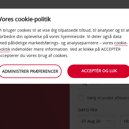
PRODUKTER &
Vores cookie-politik
BUD
TAXFREE & ERHVERV
KONTORER
Vi bruger cookies til at vise dig tilpassede tilbud, til analyser og til a
forbedre din oplevelse på vores hjemmeside. Vi deler også data
med pålidelige markedsførings- og analyseparntere – vores
cookie-
olitik
indeholder mere information. Ved at klikke på ACCEPTÉR
BIL
accepterer du vores brug af cookies.
ACCEPTÉR OG LUK
ADMINISTRER PRÆFERENCER
AFHENT FRA
Vælg et andet aflever
DATO FRA