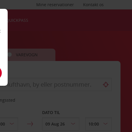
Mine reservationer
Kontakt os
QUICKPASS
t
VAREVOGN
ingssted
DATO TIL