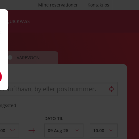
Mine reservationer
Kontakt os
QUICKPASS
t
VAREVOGN
ingssted
DATO TIL