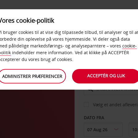
PRODUKTER &
Vores cookie-politik
BUD
TAXFREE & ERHVERV
KONTORER
Vi bruger cookies til at vise dig tilpassede tilbud, til analyser og til a
forbedre din oplevelse på vores hjemmeside. Vi deler også data
med pålidelige markedsførings- og analyseparntere – vores
cookie-
olitik
indeholder mere information. Ved at klikke på ACCEPTÉR
BIL
accepterer du vores brug af cookies.
ACCEPTÉR OG LUK
ADMINISTRER PRÆFERENCER
AFHENT FRA
Vælg et andet aflever
DATO FRA