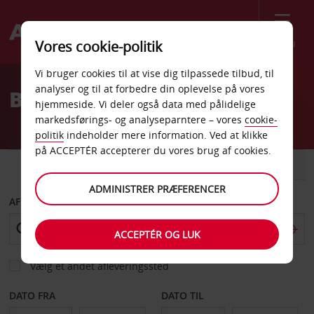
Menu
Vores cookie-politik
Welcome
Vi bruger cookies til at vise dig tilpassede tilbud, til
to
analyser og til at forbedre din oplevelse på vores
Billeje Salta Centrum
Avis
hjemmeside. Vi deler også data med pålidelige
markedsførings- og analyseparntere – vores
cookie-
politik
indeholder mere information. Ved at klikke
på ACCEPTÉR accepterer du vores brug af cookies.
BIL
VAREVOGN
ADMINISTRER PRÆFERENCER
AFHENT FRA
ACCEPTÉR OG LUK
Vælg et andet afleveringssted
DATO FRA
DATO TIL