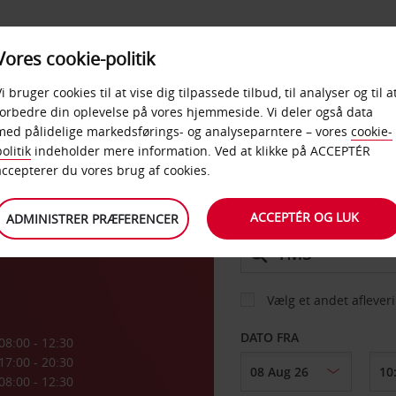
PRODUKTER &
Vores cookie-politik
BUD
TAXFREE & ERHVERV
KONTORER
Vi bruger cookies til at vise dig tilpassede tilbud, til analyser og til a
forbedre din oplevelse på vores hjemmeside. Vi deler også data
med pålidelige markedsførings- og analyseparntere – vores
cookie-
n
olitik
indeholder mere information. Ved at klikke på ACCEPTÉR
BIL
accepterer du vores brug af cookies.
ACCEPTÉR OG LUK
ADMINISTRER PRÆFERENCER
AFHENT FRA
Vælg et andet aflever
DATO FRA
08:00 - 12:30
17:00 - 20:30
08:00 - 12:30