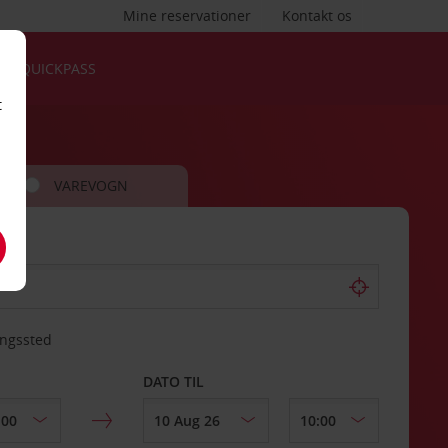
Mine reservationer
Kontakt os
QUICKPASS
t
VAREVOGN
ingssted
DATO TIL