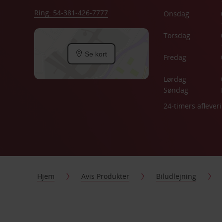
Ring: 54-381-426-7777
Onsdag
Torsdag
Se kort
Fredag
Lørdag
Søndag
24-timers aflever
Hjem
Avis Produkter
Biludlejning