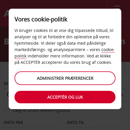
Menu
Vores cookie-politik
Welcome
Vi bruger cookies til at vise dig tilpassede tilbud, til
to
analyser og til at forbedre din oplevelse på vores
Billeje Estrada Do Lufthavn
Avis
hjemmeside. Vi deler også data med pålidelige
markedsførings- og analyseparntere – vores
cookie-
politik
indeholder mere information. Ved at klikke
på ACCEPTÉR accepterer du vores brug af cookies.
BIL
VAREVOGN
ADMINISTRER PRÆFERENCER
AFHENT FRA
ACCEPTÉR OG LUK
Vælg et andet afleveringssted
DATO FRA
DATO TIL