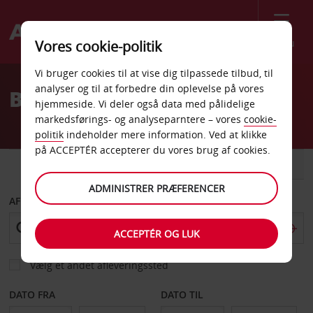
Menu
Vores cookie-politik
Welcome
Vi bruger cookies til at vise dig tilpassede tilbud, til
to
analyser og til at forbedre din oplevelse på vores
Billeje El Loa Lufthavn
Avis
hjemmeside. Vi deler også data med pålidelige
markedsførings- og analyseparntere – vores
cookie-
politik
indeholder mere information. Ved at klikke
på ACCEPTÉR accepterer du vores brug af cookies.
BIL
VAREVOGN
ADMINISTRER PRÆFERENCER
AFHENT FRA
ACCEPTÉR OG LUK
Vælg et andet afleveringssted
DATO FRA
DATO TIL