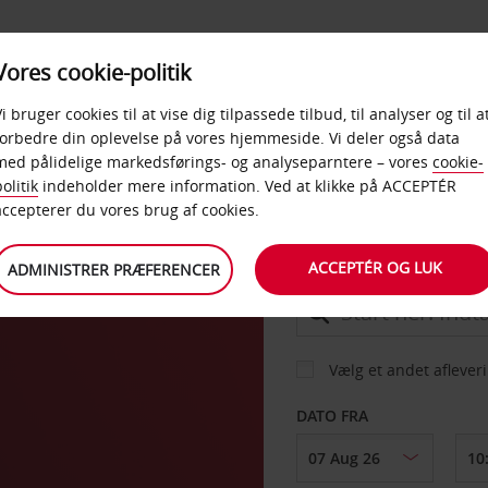
PRODUKTER &
Vores cookie-politik
BUD
TAXFREE & ERHVERV
KONTORER
Vi bruger cookies til at vise dig tilpassede tilbud, til analyser og til a
forbedre din oplevelse på vores hjemmeside. Vi deler også data
med pålidelige markedsførings- og analyseparntere – vores
cookie-
s
olitik
indeholder mere information. Ved at klikke på ACCEPTÉR
BIL
accepterer du vores brug af cookies.
ACCEPTÉR OG LUK
ADMINISTRER PRÆFERENCER
AFHENT FRA
Vælg et andet aflever
DATO FRA