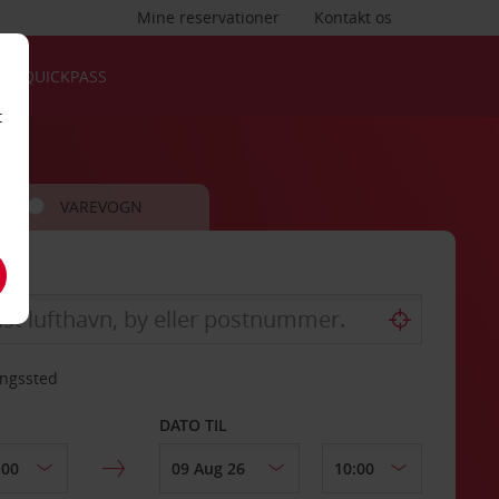
Mine reservationer
Kontakt os
QUICKPASS
t
VAREVOGN
ingssted
DATO TIL