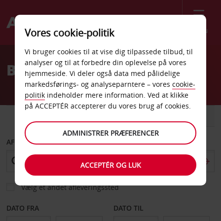
Menu
Vores cookie-politik
Welcome
Vi bruger cookies til at vise dig tilpassede tilbud, til
to
analyser og til at forbedre din oplevelse på vores
Billeje Cancun
Avis
hjemmeside. Vi deler også data med pålidelige
markedsførings- og analyseparntere – vores
cookie-
politik
indeholder mere information. Ved at klikke
på ACCEPTÉR accepterer du vores brug af cookies.
BIL
VAREVOGN
ADMINISTRER PRÆFERENCER
AFHENT FRA
ACCEPTÉR OG LUK
Vælg et andet afleveringssted
DATO FRA
DATO TIL