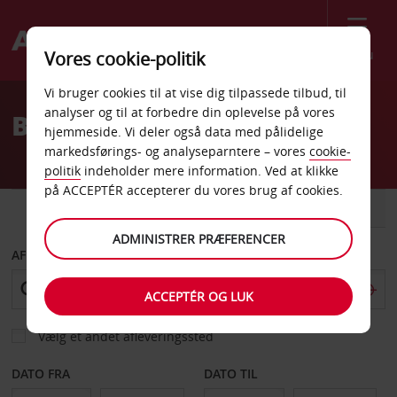
Menu
Vores cookie-politik
Welcome
Vi bruger cookies til at vise dig tilpassede tilbud, til
to
analyser og til at forbedre din oplevelse på vores
Billeje Ciudad Juarez
Avis
hjemmeside. Vi deler også data med pålidelige
markedsførings- og analyseparntere – vores
cookie-
politik
indeholder mere information. Ved at klikke
på ACCEPTÉR accepterer du vores brug af cookies.
BIL
VAREVOGN
ADMINISTRER PRÆFERENCER
AFHENT FRA
ACCEPTÉR OG LUK
Vælg et andet afleveringssted
DATO FRA
DATO TIL