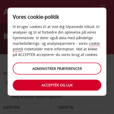
Menu
Vores cookie-politik
Welcome
Vi bruger cookies til at vise dig tilpassede tilbud, til
to
analyser og til at forbedre din oplevelse på vores
Billeje Mazatlan Lufthavn
Avis
hjemmeside. Vi deler også data med pålidelige
markedsførings- og analyseparntere – vores
cookie-
politik
indeholder mere information. Ved at klikke
på ACCEPTÉR accepterer du vores brug af cookies.
BIL
VAREVOGN
ADMINISTRER PRÆFERENCER
AFHENT FRA
ACCEPTÉR OG LUK
Vælg et andet afleveringssted
DATO FRA
DATO TIL