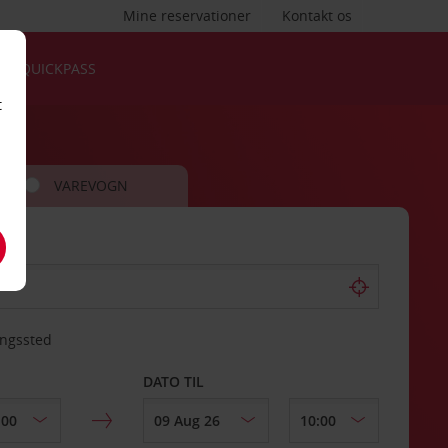
Mine reservationer
Kontakt os
QUICKPASS
t
VAREVOGN
ingssted
DATO TIL