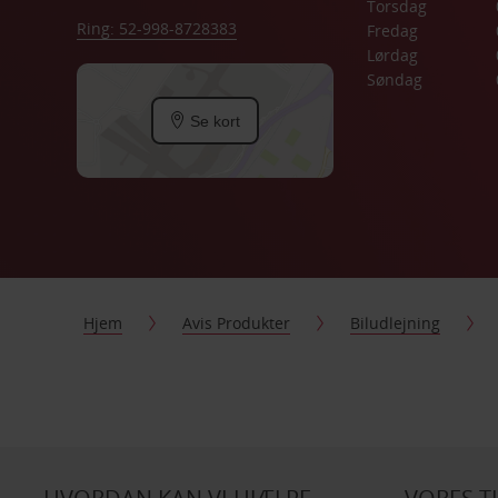
Torsdag
Ring: 52-998-8728383
Fredag
Lørdag
Søndag
Se kort
Hjem
Avis Produkter
Biludlejning