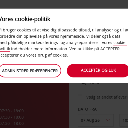
PRODUKTER &
Vores cookie-politik
BUD
TAXFREE & ERHVERV
KONTORER
Vi bruger cookies til at vise dig tilpassede tilbud, til analyser og til a
forbedre din oplevelse på vores hjemmeside. Vi deler også data
med pålidelige markedsførings- og analyseparntere – vores
cookie-
ow
olitik
indeholder mere information. Ved at klikke på ACCEPTÉR
BIL
accepterer du vores brug af cookies.
ACCEPTÉR OG LUK
ADMINISTRER PRÆFERENCER
AFHENT FRA
Vælg et andet aflever
DATO FRA
07:30 - 18:00
07:30 - 18:00
07:30 - 18:00