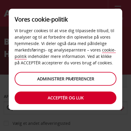
Menu
Vores cookie-politik
Welcome
Vi bruger cookies til at vise dig tilpassede tilbud, til
to
analyser og til at forbedre din oplevelse på vores
Billeje Intercontinental
Avis
hjemmeside. Vi deler også data med pålidelige
markedsførings- og analyseparntere – vores
cookie-
Hotel
politik
indeholder mere information. Ved at klikke
på ACCEPTÉR accepterer du vores brug af cookies.
ADMINISTRER PRÆFERENCER
BIL
VAREVOGN
AFHENT FRA
ACCEPTÉR OG LUK
Vælg et andet afleveringssted