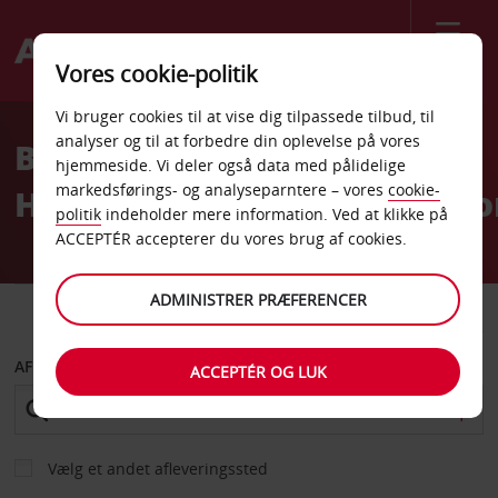
Menu
Vores cookie-politik
Welcome
Vi bruger cookies til at vise dig tilpassede tilbud, til
to
analyser og til at forbedre din oplevelse på vores
Billeje
Avis
hjemmeside. Vi deler også data med pålidelige
markedsførings- og analyseparntere – vores
cookie-
Hovedkontor/Administratio
politik
indeholder mere information. Ved at klikke på
ACCEPTÉR accepterer du vores brug af cookies.
ADMINISTRER PRÆFERENCER
BIL
VAREVOGN
AFHENT FRA
ACCEPTÉR OG LUK
Vælg et andet afleveringssted