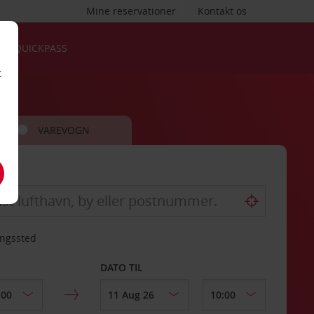
Mine reservationer
Kontakt os
QUICKPASS
t
VAREVOGN
ingssted
DATO TIL