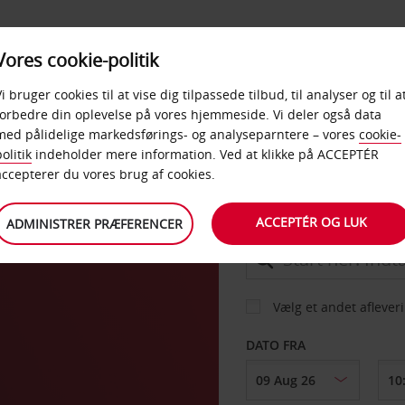
PRODUKTER &
Vores cookie-politik
BUD
TAXFREE & ERHVERV
KONTORER
Vi bruger cookies til at vise dig tilpassede tilbud, til analyser og til a
forbedre din oplevelse på vores hjemmeside. Vi deler også data
med pålidelige markedsførings- og analyseparntere – vores
cookie-
olitik
indeholder mere information. Ved at klikke på ACCEPTÉR
BIL
accepterer du vores brug af cookies.
ACCEPTÉR OG LUK
ADMINISTRER PRÆFERENCER
AFHENT FRA
Vælg et andet aflever
DATO FRA