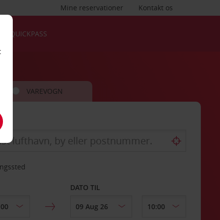
Mine reservationer
Kontakt os
QUICKPASS
t
VAREVOGN
ingssted
DATO TIL