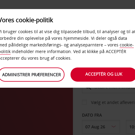
PRODUKTER &
Vores cookie-politik
BUD
TAXFREE & ERHVERV
KONTORER
Vi bruger cookies til at vise dig tilpassede tilbud, til analyser og til a
forbedre din oplevelse på vores hjemmeside. Vi deler også data
med pålidelige markedsførings- og analyseparntere – vores
cookie-
olitik
indeholder mere information. Ved at klikke på ACCEPTÉR
BIL
accepterer du vores brug af cookies.
ACCEPTÉR OG LUK
ADMINISTRER PRÆFERENCER
AFHENT FRA
Vælg et andet aflever
DATO FRA