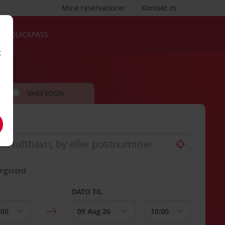
Mine reservationer
Kontakt os
QUICKPASS
t
VAREVOGN
ingssted
DATO TIL