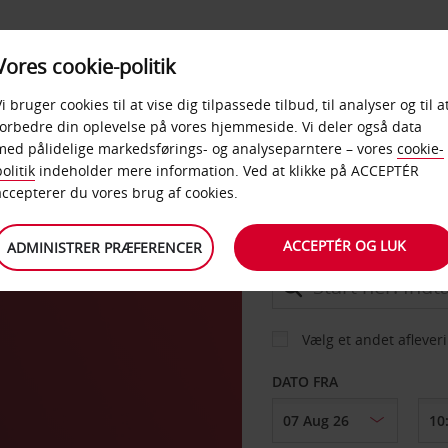
PRODUKTER &
Vores cookie-politik
BUD
TAXFREE & ERHVERV
KONTORER
Vi bruger cookies til at vise dig tilpassede tilbud, til analyser og til a
forbedre din oplevelse på vores hjemmeside. Vi deler også data
med pålidelige markedsførings- og analyseparntere – vores
cookie-
olitik
indeholder mere information. Ved at klikke på ACCEPTÉR
BIL
accepterer du vores brug af cookies.
ACCEPTÉR OG LUK
ADMINISTRER PRÆFERENCER
AFHENT FRA
Vælg et andet aflever
DATO FRA