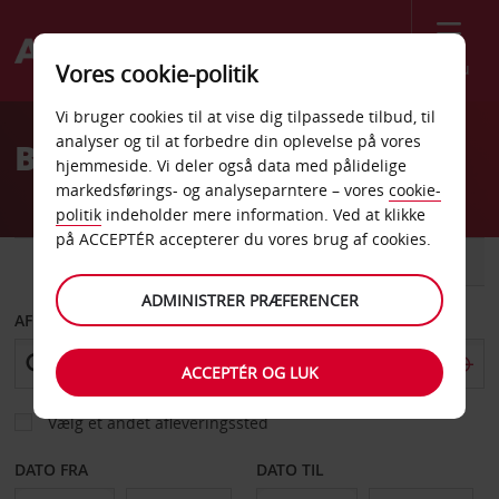
Menu
Vores cookie-politik
Welcome
Vi bruger cookies til at vise dig tilpassede tilbud, til
to
analyser og til at forbedre din oplevelse på vores
Billeje Muscat
Avis
hjemmeside. Vi deler også data med pålidelige
markedsførings- og analyseparntere – vores
cookie-
politik
indeholder mere information. Ved at klikke
på ACCEPTÉR accepterer du vores brug af cookies.
BIL
VAREVOGN
ADMINISTRER PRÆFERENCER
AFHENT FRA
ACCEPTÉR OG LUK
Vælg et andet afleveringssted
DATO FRA
DATO TIL