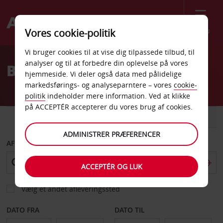
Menu
Vores cookie-politik
Welcome
Vi bruger cookies til at vise dig tilpassede tilbud, til
to
analyser og til at forbedre din oplevelse på vores
Billeje Salalah
Avis
hjemmeside. Vi deler også data med pålidelige
markedsførings- og analyseparntere – vores
cookie-
politik
indeholder mere information. Ved at klikke
på ACCEPTÉR accepterer du vores brug af cookies.
BIL
VAREVOGN
ADMINISTRER PRÆFERENCER
AFHENT FRA
ACCEPTÉR OG LUK
Vælg et andet afleveringssted
DATO FRA
DATO TIL