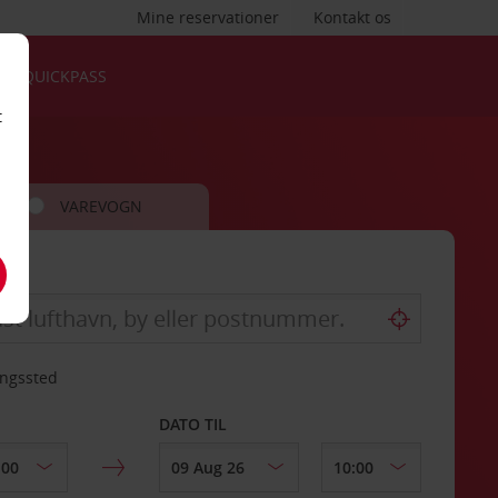
Mine reservationer
Kontakt os
QUICKPASS
t
VAREVOGN
ingssted
DATO TIL