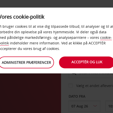
PRODUKTER &
Vores cookie-politik
BUD
TAXFREE & ERHVERV
KONTORER
Vi bruger cookies til at vise dig tilpassede tilbud, til analyser og til a
forbedre din oplevelse på vores hjemmeside. Vi deler også data
med pålidelige markedsførings- og analyseparntere – vores
cookie-
m
olitik
indeholder mere information. Ved at klikke på ACCEPTÉR
BIL
accepterer du vores brug af cookies.
ACCEPTÉR OG LUK
ADMINISTRER PRÆFERENCER
AFHENT FRA
Vælg et andet aflever
DATO FRA