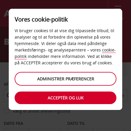
Menu
Vores cookie-politik
Welcome
Vi bruger cookies til at vise dig tilpassede tilbud, til
to
analyser og til at forbedre din oplevelse på vores
Billeje Jubail Centrum
Avis
hjemmeside. Vi deler også data med pålidelige
markedsførings- og analyseparntere – vores
cookie-
politik
indeholder mere information. Ved at klikke
på ACCEPTÉR accepterer du vores brug af cookies.
BIL
VAREVOGN
ADMINISTRER PRÆFERENCER
AFHENT FRA
ACCEPTÉR OG LUK
Vælg et andet afleveringssted
DATO FRA
DATO TIL