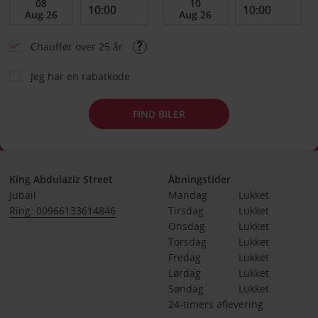
Chauffør over 25 år
Jeg har en rabatkode
FIND BILER
King Abdulaziz Street
Åbningstider
Jubail
Mandag
Lukket
Ring: 00966133614846
Tirsdag
Lukket
Onsdag
Lukket
Torsdag
Lukket
Fredag
Lukket
Lørdag
Lukket
Søndag
Lukket
24-timers aflevering