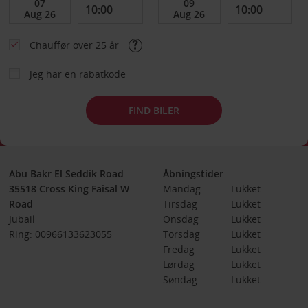
Chauffør over 25 år
Jeg har en rabatkode
FIND BILER
Abu Bakr El Seddik Road
Åbningstider
35518 Cross King Faisal W
Mandag
Lukket
Road
Tirsdag
Lukket
Jubail
Onsdag
Lukket
Ring: 00966133623055
Torsdag
Lukket
Fredag
Lukket
Lørdag
Lukket
Søndag
Lukket