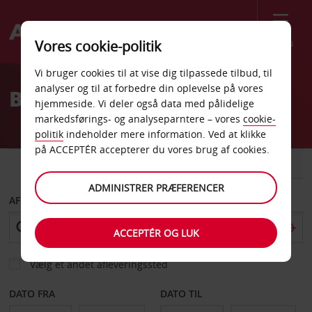
Menu
Vores cookie-politik
Welcome
Vi bruger cookies til at vise dig tilpassede tilbud, til
to
analyser og til at forbedre din oplevelse på vores
Billeje Siteen Street
Avis
hjemmeside. Vi deler også data med pålidelige
markedsførings- og analyseparntere – vores
cookie-
politik
indeholder mere information. Ved at klikke
på ACCEPTÉR accepterer du vores brug af cookies.
BIL
VAREVOGN
ADMINISTRER PRÆFERENCER
AFHENT FRA
ACCEPTÉR OG LUK
Vælg et andet afleveringssted
DATO FRA
DATO TIL