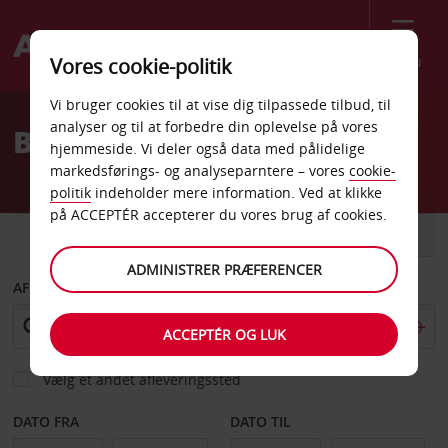
Menu
Vores cookie-politik
Welcome
Vi bruger cookies til at vise dig tilpassede tilbud, til
to
analyser og til at forbedre din oplevelse på vores
Billeje Medina
Avis
hjemmeside. Vi deler også data med pålidelige
markedsførings- og analyseparntere – vores
cookie-
politik
indeholder mere information. Ved at klikke
på ACCEPTÉR accepterer du vores brug af cookies.
BIL
VAREVOGN
ADMINISTRER PRÆFERENCER
AFHENT FRA
ACCEPTÉR OG LUK
Vælg et andet afleveringssted
DATO FRA
DATO TIL