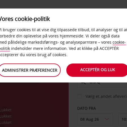
PRODUKTER &
Vores cookie-politik
BUD
TAXFREE & ERHVERV
KONTORER
Vi bruger cookies til at vise dig tilpassede tilbud, til analyser og til a
forbedre din oplevelse på vores hjemmeside. Vi deler også data
med pålidelige markedsførings- og analyseparntere – vores
cookie-
olitik
indeholder mere information. Ved at klikke på ACCEPTÉR
BIL
accepterer du vores brug af cookies.
ACCEPTÉR OG LUK
ADMINISTRER PRÆFERENCER
AFHENT FRA
Vælg et andet aflever
DATO FRA
Lukket
Lukket
Lukket