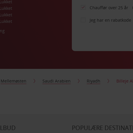
Lukket
Chauffør over 25 år
Lukket
Lukket
Jeg har en rabatkode
Lukket
ing
Mellemøsten
Saudi Arabien
Riyadh
Billeje 
ILBUD
POPULÆRE DESTINAT