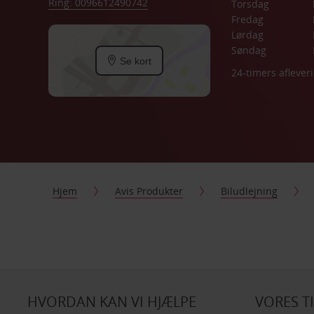
Ring: 0096612490742
Torsdag
Fredag
Lørdag
Søndag
Se kort
24-timers aflever
Hjem
Avis Produkter
Biludlejning
HVORDAN KAN VI HJÆLPE
VORES T