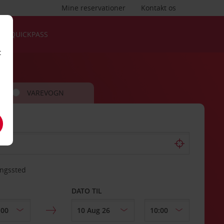
Mine reservationer
Kontakt os
QUICKPASS
t
VAREVOGN
ingssted
DATO TIL