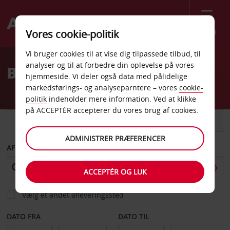
Menu
Vores cookie-politik
Welcome
Vi bruger cookies til at vise dig tilpassede tilbud, til
to
analyser og til at forbedre din oplevelse på vores
Billeje Flagstaff
Avis
hjemmeside. Vi deler også data med pålidelige
markedsførings- og analyseparntere – vores
cookie-
politik
indeholder mere information. Ved at klikke
på ACCEPTÉR accepterer du vores brug af cookies.
BIL
VAREVOGN
ADMINISTRER PRÆFERENCER
AFHENT FRA
ACCEPTÉR OG LUK
Vælg et andet afleveringssted
DATO FRA
DATO TIL