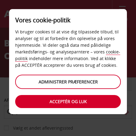
Menu
Vores cookie-politik
Welcome
Vi bruger cookies til at vise dig tilpassede tilbud, til
to
analyser og til at forbedre din oplevelse på vores
Billeje Glendale
Avis
hjemmeside. Vi deler også data med pålidelige
markedsførings- og analyseparntere – vores
cookie-
Californien
politik
indeholder mere information. Ved at klikke
på ACCEPTÉR accepterer du vores brug af cookies.
ADMINISTRER PRÆFERENCER
BIL
VAREVOGN
AFHENT FRA
ACCEPTÉR OG LUK
Vælg et andet afleveringssted