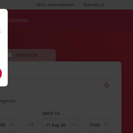
Mine reservationer
Kontakt os
QUICKPASS
t
VAREVOGN
ingssted
DATO TIL