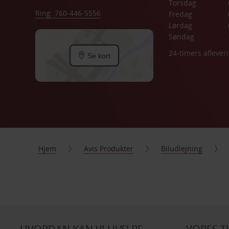
Torsdag
Ring: 760-446-5556
Fredag
Lørdag
Søndag
24-timers aflever
Se kort
Hjem
Avis Produkter
Biludlejning