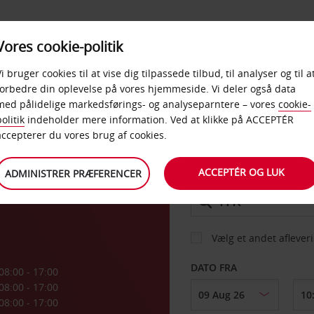
PRODUKTER &
Vores cookie-politik
BUD
TAXFREE & ERHVERV
KONTORER
Vi bruger cookies til at vise dig tilpassede tilbud, til analyser og til a
forbedre din oplevelse på vores hjemmeside. Vi deler også data
med pålidelige markedsførings- og analyseparntere – vores
cookie-
olitik
indeholder mere information. Ved at klikke på ACCEPTÉR
BIL
accepterer du vores brug af cookies.
ACCEPTÉR OG LUK
ADMINISTRER PRÆFERENCER
AFHENT FRA
Vælg et andet aflever
DATO FRA
08:00 - 17:00
08:00 - 17:00
08:00 - 17:00