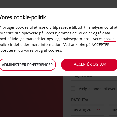
PRODUKTER &
Vores cookie-politik
BUD
TAXFREE & ERHVERV
KONTORER
Vi bruger cookies til at vise dig tilpassede tilbud, til analyser og til a
forbedre din oplevelse på vores hjemmeside. Vi deler også data
med pålidelige markedsførings- og analyseparntere – vores
cookie-
olitik
indeholder mere information. Ved at klikke på ACCEPTÉR
BIL
accepterer du vores brug af cookies.
havn
ACCEPTÉR OG LUK
ADMINISTRER PRÆFERENCER
AFHENT FRA
Vælg et andet aflever
DATO FRA