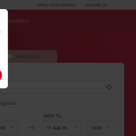
Mine reservationer
Kontakt os
QUICKPASS
t
VAREVOGN
ingssted
DATO TIL