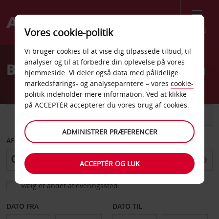
Menu
Vores cookie-politik
Welcome
Vi bruger cookies til at vise dig tilpassede tilbud, til
to
analyser og til at forbedre din oplevelse på vores
Billeje Rancho Cucamonga
Avis
hjemmeside. Vi deler også data med pålidelige
markedsførings- og analyseparntere – vores
cookie-
politik
indeholder mere information. Ved at klikke
på ACCEPTÉR accepterer du vores brug af cookies.
BIL
VAREVOGN
ADMINISTRER PRÆFERENCER
AFHENT FRA
ACCEPTÉR OG LUK
Vælg et andet afleveringssted
DATO FRA
DATO TIL