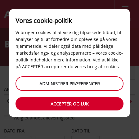
Menu
Vores cookie-politik
Welcome
Vi bruger cookies til at vise dig tilpassede tilbud, til
to
analyser og til at forbedre din oplevelse på vores
Billeje Stockton
Avis
hjemmeside. Vi deler også data med pålidelige
markedsførings- og analyseparntere – vores
cookie-
politik
indeholder mere information. Ved at klikke
på ACCEPTÉR accepterer du vores brug af cookies.
BIL
VAREVOGN
ADMINISTRER PRÆFERENCER
AFHENT FRA
ACCEPTÉR OG LUK
Vælg et andet afleveringssted
DATO FRA
DATO TIL