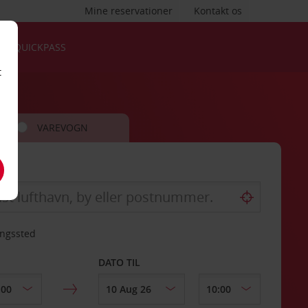
Mine reservationer
Kontakt os
QUICKPASS
t
VAREVOGN
ingssted
DATO TIL