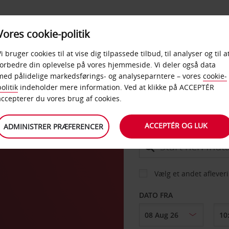
PRODUKTER &
Vores cookie-politik
BUD
TAXFREE & ERHVERV
KONTORER
Vi bruger cookies til at vise dig tilpassede tilbud, til analyser og til a
forbedre din oplevelse på vores hjemmeside. Vi deler også data
med pålidelige markedsførings- og analyseparntere – vores
cookie-
ld
olitik
indeholder mere information. Ved at klikke på ACCEPTÉR
BIL
accepterer du vores brug af cookies.
ACCEPTÉR OG LUK
ADMINISTRER PRÆFERENCER
AFHENT FRA
Vælg et andet aflever
DATO FRA