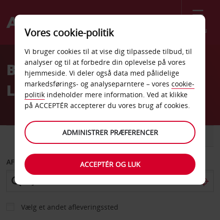
Menu
Vores cookie-politik
Welcome
Vi bruger cookies til at vise dig tilpassede tilbud, til
to
analyser og til at forbedre din oplevelse på vores
Billeje Grand Junction
Avis
hjemmeside. Vi deler også data med pålidelige
markedsførings- og analyseparntere – vores
cookie-
Lufthavn
politik
indeholder mere information. Ved at klikke
på ACCEPTÉR accepterer du vores brug af cookies.
ADMINISTRER PRÆFERENCER
BIL
VAREVOGN
AFHENT FRA
ACCEPTÉR OG LUK
Vælg et andet afleveringssted