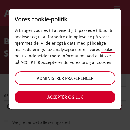
Menu
Vores cookie-politik
Welcome
Vi bruger cookies til at vise dig tilpassede tilbud, til
to
analyser og til at forbedre din oplevelse på vores
Billeje Grand Junction
Avis
hjemmeside. Vi deler også data med pålidelige
markedsførings- og analyseparntere – vores
cookie-
Sears
politik
indeholder mere information. Ved at klikke
på ACCEPTÉR accepterer du vores brug af cookies.
ADMINISTRER PRÆFERENCER
BIL
VAREVOGN
AFHENT FRA
ACCEPTÉR OG LUK
Vælg et andet afleveringssted