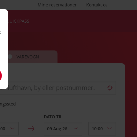
Mine reservationer
Kontakt os
QUICKPASS
t
VAREVOGN
ingssted
DATO TIL