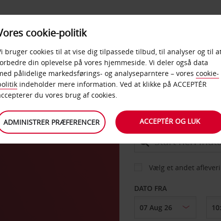
PRODUKTER &
Vores cookie-politik
BUD
TAXFREE & ERHVERV
KONTORER
Vi bruger cookies til at vise dig tilpassede tilbud, til analyser og til a
forbedre din oplevelse på vores hjemmeside. Vi deler også data
med pålidelige markedsførings- og analyseparntere – vores
cookie-
d
olitik
indeholder mere information. Ved at klikke på ACCEPTÉR
BIL
accepterer du vores brug af cookies.
ACCEPTÉR OG LUK
ADMINISTRER PRÆFERENCER
AFHENT FRA
Vælg et andet aflever
DATO FRA