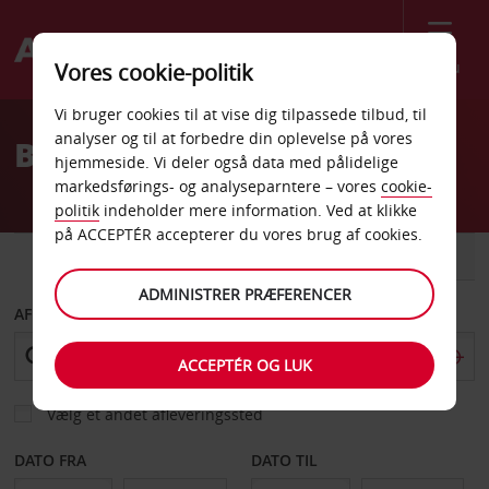
Menu
Vores cookie-politik
Welcome
Vi bruger cookies til at vise dig tilpassede tilbud, til
to
analyser og til at forbedre din oplevelse på vores
Billeje Boynton Beach
Avis
hjemmeside. Vi deler også data med pålidelige
markedsførings- og analyseparntere – vores
cookie-
politik
indeholder mere information. Ved at klikke
på ACCEPTÉR accepterer du vores brug af cookies.
BIL
VAREVOGN
ADMINISTRER PRÆFERENCER
AFHENT FRA
ACCEPTÉR OG LUK
Vælg et andet afleveringssted
DATO FRA
DATO TIL