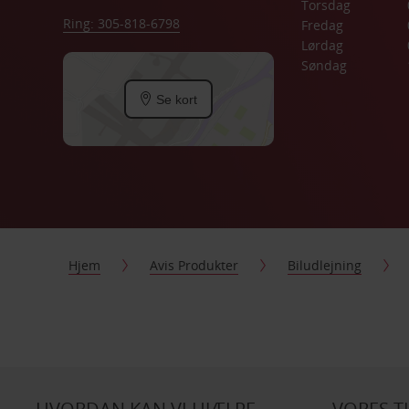
Torsdag
Ring: 305-818-6798
Fredag
Lørdag
Søndag
Se kort
Hjem
Avis Produkter
Biludlejning