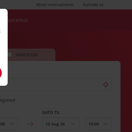
Mine reservationer
Kontakt os
QUICKPASS
t
VAREVOGN
ingssted
DATO TIL