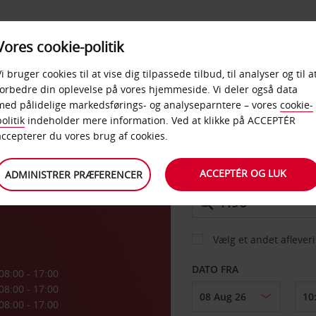
PRODUKTER &
Vores cookie-politik
BUD
TAXFREE & ERHVERV
KONTORER
Vi bruger cookies til at vise dig tilpassede tilbud, til analyser og til a
forbedre din oplevelse på vores hjemmeside. Vi deler også data
med pålidelige markedsførings- og analyseparntere – vores
cookie-
akes
olitik
indeholder mere information. Ved at klikke på ACCEPTÉR
BIL
accepterer du vores brug af cookies.
ACCEPTÉR OG LUK
ADMINISTRER PRÆFERENCER
AFHENT FRA
Vælg et andet aflever
DATO FRA
08:00 - 17:00
08:00 - 17:00
08:00 - 17:00