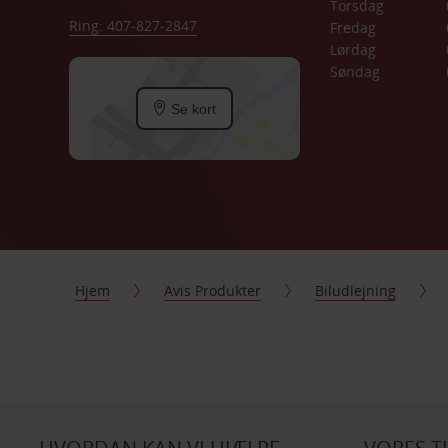
Torsdag
Ring: 407-827-2847
Fredag
Lørdag
Søndag
Se kort
Hjem
Avis Produkter
Biludlejning