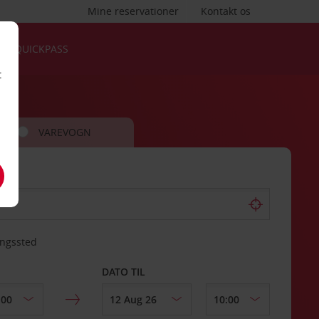
Mine reservationer
Kontakt os
QUICKPASS
t
VAREVOGN
ingssted
DATO TIL