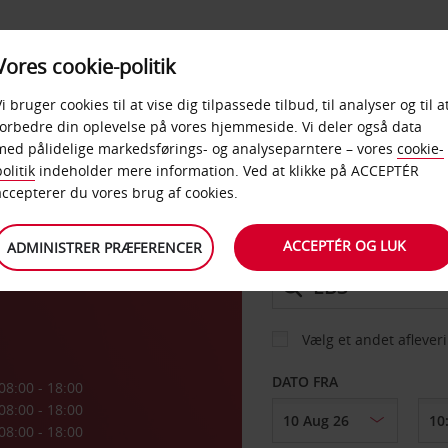
PRODUKTER &
Vores cookie-politik
BUD
TAXFREE & ERHVERV
KONTORER
Vi bruger cookies til at vise dig tilpassede tilbud, til analyser og til a
forbedre din oplevelse på vores hjemmeside. Vi deler også data
med pålidelige markedsførings- og analyseparntere – vores
cookie-
ena
olitik
indeholder mere information. Ved at klikke på ACCEPTÉR
BIL
accepterer du vores brug af cookies.
ACCEPTÉR OG LUK
ADMINISTRER PRÆFERENCER
AFHENT FRA
Vælg et andet aflever
DATO FRA
08:00 - 18:00
08:00 - 18:00
08:00 - 18:00