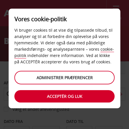
Menu
Vores cookie-politik
Welcome
Vi bruger cookies til at vise dig tilpassede tilbud, til
to
analyser og til at forbedre din oplevelse på vores
Billeje Louisville
Avis
hjemmeside. Vi deler også data med pålidelige
markedsførings- og analyseparntere – vores
cookie-
politik
indeholder mere information. Ved at klikke
på ACCEPTÉR accepterer du vores brug af cookies.
BIL
VAREVOGN
ADMINISTRER PRÆFERENCER
AFHENT FRA
ACCEPTÉR OG LUK
Vælg et andet afleveringssted
DATO FRA
DATO TIL