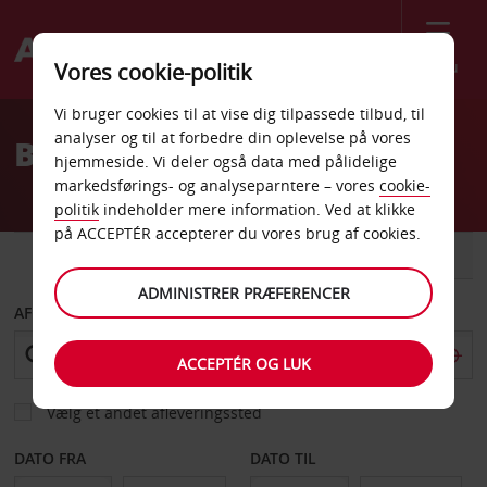
Menu
Vores cookie-politik
Welcome
Vi bruger cookies til at vise dig tilpassede tilbud, til
to
analyser og til at forbedre din oplevelse på vores
Billeje Arnold
Avis
hjemmeside. Vi deler også data med pålidelige
markedsførings- og analyseparntere – vores
cookie-
politik
indeholder mere information. Ved at klikke
på ACCEPTÉR accepterer du vores brug af cookies.
BIL
VAREVOGN
ADMINISTRER PRÆFERENCER
AFHENT FRA
ACCEPTÉR OG LUK
Vælg et andet afleveringssted
DATO FRA
DATO TIL