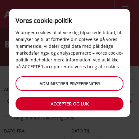
Menu
Vores cookie-politik
Welcome
Vi bruger cookies til at vise dig tilpassede tilbud, til
to
analyser og til at forbedre din oplevelse på vores
Billeje Centrum
Avis
hjemmeside. Vi deler også data med pålidelige
markedsførings- og analyseparntere – vores
cookie-
politik
indeholder mere information. Ved at klikke
på ACCEPTÉR accepterer du vores brug af cookies.
BIL
VAREVOGN
ADMINISTRER PRÆFERENCER
AFHENT FRA
ACCEPTÉR OG LUK
Vælg et andet afleveringssted
DATO FRA
DATO TIL