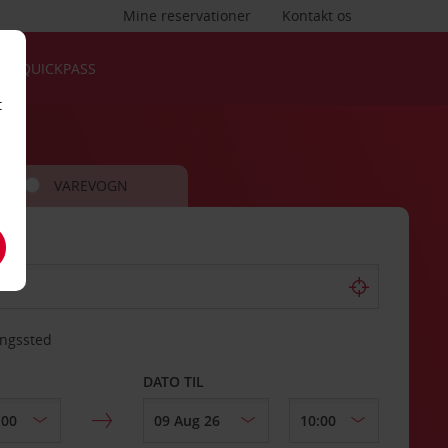
Mine reservationer
Kontakt os
QUICKPASS
t
VAREVOGN
ingssted
DATO TIL