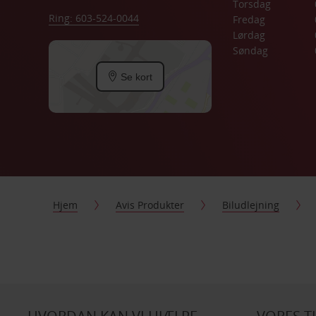
Torsdag
Ring: 603-524-0044
Fredag
Lørdag
Søndag
Se kort
Hjem
Avis Produkter
Biludlejning