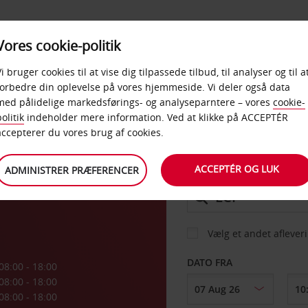
PRODUKTER &
Vores cookie-politik
BUD
TAXFREE & ERHVERV
KONTORER
Vi bruger cookies til at vise dig tilpassede tilbud, til analyser og til a
forbedre din oplevelse på vores hjemmeside. Vi deler også data
med pålidelige markedsførings- og analyseparntere – vores
cookie-
olitik
indeholder mere information. Ved at klikke på ACCEPTÉR
BIL
accepterer du vores brug af cookies.
ACCEPTÉR OG LUK
ADMINISTRER PRÆFERENCER
AFHENT FRA
Vælg et andet aflever
DATO FRA
08:00 - 18:00
08:00 - 18:00
08:00 - 18:00