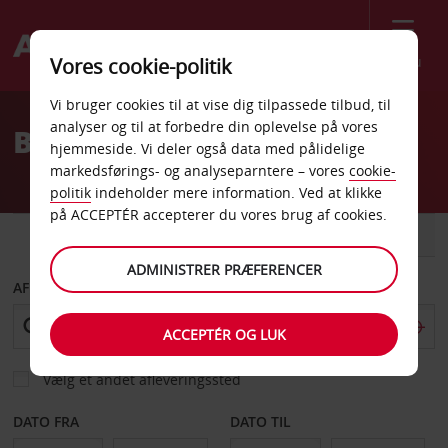
Menu
Vores cookie-politik
Welcome
Vi bruger cookies til at vise dig tilpassede tilbud, til
to
analyser og til at forbedre din oplevelse på vores
Billeje Pitt Lufthavn
Avis
hjemmeside. Vi deler også data med pålidelige
markedsførings- og analyseparntere – vores
cookie-
politik
indeholder mere information. Ved at klikke
på ACCEPTÉR accepterer du vores brug af cookies.
BIL
VAREVOGN
ADMINISTRER PRÆFERENCER
AFHENT FRA
ACCEPTÉR OG LUK
Vælg et andet afleveringssted
DATO FRA
DATO TIL