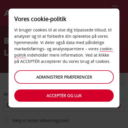
Menu
Vores cookie-politik
Welcome
Vi bruger cookies til at vise dig tilpassede tilbud, til
to
analyser og til at forbedre din oplevelse på vores
Billeje Winston Salem
Avis
hjemmeside. Vi deler også data med pålidelige
markedsførings- og analyseparntere – vores
cookie-
Lufthavn
politik
indeholder mere information. Ved at klikke
på ACCEPTÉR accepterer du vores brug af cookies.
ADMINISTRER PRÆFERENCER
BIL
VAREVOGN
AFHENT FRA
ACCEPTÉR OG LUK
Vælg et andet afleveringssted