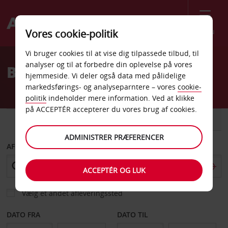
Menu
Vores cookie-politik
Welcome
Vi bruger cookies til at vise dig tilpassede tilbud, til
to
analyser og til at forbedre din oplevelse på vores
Billeje Akron
Avis
hjemmeside. Vi deler også data med pålidelige
markedsførings- og analyseparntere – vores
cookie-
politik
indeholder mere information. Ved at klikke
på ACCEPTÉR accepterer du vores brug af cookies.
BIL
VAREVOGN
ADMINISTRER PRÆFERENCER
AFHENT FRA
ACCEPTÉR OG LUK
Vælg et andet afleveringssted
DATO FRA
DATO TIL