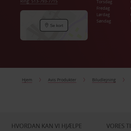
Ring: 513-793-7715
Torsdag
Fredag
Lørdag
Søndag
Se kort
Hjem
Avis Produkter
Biludlejning
HVORDAN KAN VI HJÆLPE
VORES T