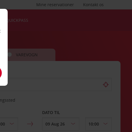
Mine reservationer
Kontakt os
QUICKPASS
t
VAREVOGN
ingssted
DATO TIL