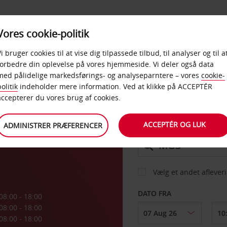
PRODUKTER &
Vores cookie-politik
BUD
TAXFREE & ERHVERV
KONTORER
Vi bruger cookies til at vise dig tilpassede tilbud, til analyser og til a
forbedre din oplevelse på vores hjemmeside. Vi deler også data
med pålidelige markedsførings- og analyseparntere – vores
cookie-
ti
olitik
indeholder mere information. Ved at klikke på ACCEPTÉR
BIL
accepterer du vores brug af cookies.
ACCEPTÉR OG LUK
ADMINISTRER PRÆFERENCER
AFHENT FRA
Vælg et andet aflever
DATO FRA
08:00 - 18:00
08:00 - 18:00
08:00 - 18:00