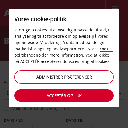
Menu
Vores cookie-politik
Welcome
Vi bruger cookies til at vise dig tilpassede tilbud, til
to
analyser og til at forbedre din oplevelse på vores
Billeje Broken Arrow
Avis
hjemmeside. Vi deler også data med pålidelige
markedsførings- og analyseparntere – vores
cookie-
politik
indeholder mere information. Ved at klikke
på ACCEPTÉR accepterer du vores brug af cookies.
BIL
VAREVOGN
ADMINISTRER PRÆFERENCER
AFHENT FRA
ACCEPTÉR OG LUK
Vælg et andet afleveringssted
DATO FRA
DATO TIL