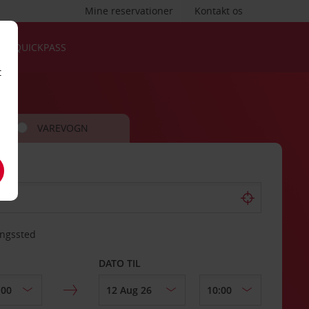
Mine reservationer
Kontakt os
QUICKPASS
t
VAREVOGN
ingssted
DATO TIL