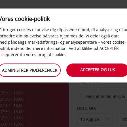
PRODUKTER &
Vores cookie-politik
BUD
TAXFREE & ERHVERV
KONTORER
Vi bruger cookies til at vise dig tilpassede tilbud, til analyser og til a
forbedre din oplevelse på vores hjemmeside. Vi deler også data
med pålidelige markedsførings- og analyseparntere – vores
cookie-
d
olitik
indeholder mere information. Ved at klikke på ACCEPTÉR
BIL
accepterer du vores brug af cookies.
ACCEPTÉR OG LUK
ADMINISTRER PRÆFERENCER
AFHENT FRA
07:30 - 18:00
Vælg et andet aflever
07:30 - 18:00
07:30 - 18:00
DATO FRA
07:30 - 18:00
07:30 - 18:00
08:00 - 12:00