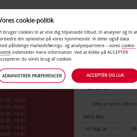
PRODUKTER &
Vores cookie-politik
BUD
TAXFREE & ERHVERV
KONTORER
Vi bruger cookies til at vise dig tilpassede tilbud, til analyser og til a
forbedre din oplevelse på vores hjemmeside. Vi deler også data
med pålidelige markedsførings- og analyseparntere – vores
cookie-
own
olitik
indeholder mere information. Ved at klikke på ACCEPTÉR
BIL
accepterer du vores brug af cookies.
ACCEPTÉR OG LUK
ADMINISTRER PRÆFERENCER
AFHENT FRA
07:30 - 18:00
Vælg et andet aflever
07:30 - 18:00
07:30 - 18:00
DATO FRA
07:30 - 18:00
07:30 - 18:00
09:00 - 13:00