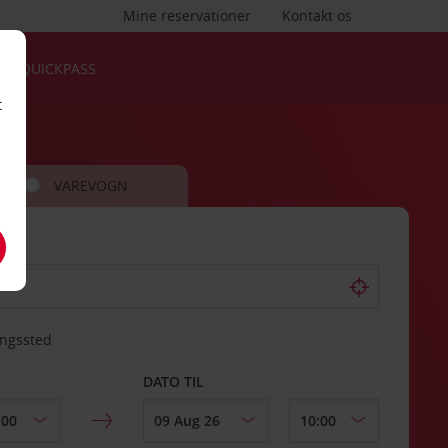
Mine reservationer
Kontakt os
QUICKPASS
t
VAREVOGN
ingssted
DATO TIL