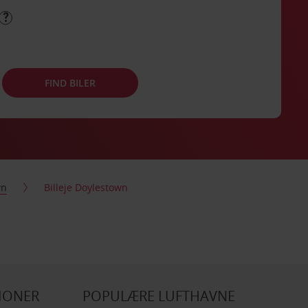
FIND BILER
wn
Billeje Doylestown
IONER
POPULÆRE LUFTHAVNE