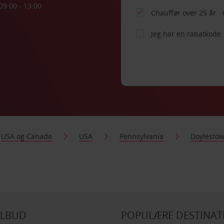
09:00 - 13:00
Chauffør over 25 år
Jeg har en rabatkode
USA og Canada
USA
Pennsylvania
Doylesto
ILBUD
POPULÆRE DESTINAT