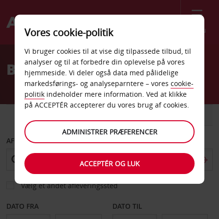
Menu
Vores cookie-politik
Welcome
Vi bruger cookies til at vise dig tilpassede tilbud, til
to
analyser og til at forbedre din oplevelse på vores
Billeje Reading
Avis
hjemmeside. Vi deler også data med pålidelige
markedsførings- og analyseparntere – vores
cookie-
politik
indeholder mere information. Ved at klikke
på ACCEPTÉR accepterer du vores brug af cookies.
BIL
VAREVOGN
ADMINISTRER PRÆFERENCER
AFHENT FRA
ACCEPTÉR OG LUK
Vælg et andet afleveringssted
DATO FRA
DATO TIL