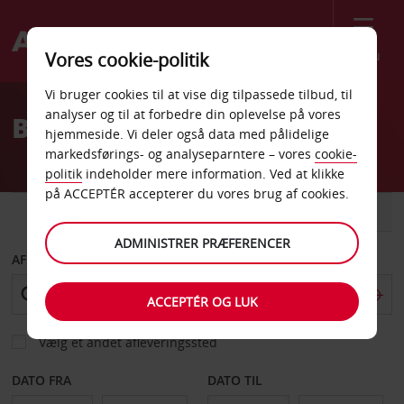
Menu
Vores cookie-politik
Welcome
Vi bruger cookies til at vise dig tilpassede tilbud, til
to
analyser og til at forbedre din oplevelse på vores
Billeje State College
Avis
hjemmeside. Vi deler også data med pålidelige
markedsførings- og analyseparntere – vores
cookie-
politik
indeholder mere information. Ved at klikke
på ACCEPTÉR accepterer du vores brug af cookies.
BIL
VAREVOGN
ADMINISTRER PRÆFERENCER
AFHENT FRA
ACCEPTÉR OG LUK
Vælg et andet afleveringssted
DATO FRA
DATO TIL