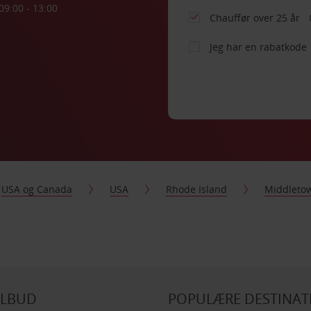
09:00 - 13:00
Chauffør over 25 år
Jeg har en rabatkode
USA og Canada
USA
Rhode Island
Middleto
ILBUD
POPULÆRE DESTINAT