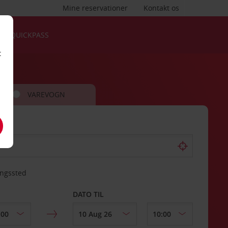
Mine reservationer
Kontakt os
QUICKPASS
t
VAREVOGN
ingssted
DATO TIL