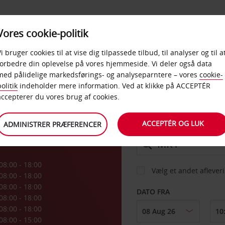
PRODUKTER &
Vores cookie-politik
BUD
TAXFREE & ERHVERV
KONTORER
Vi bruger cookies til at vise dig tilpassede tilbud, til analyser og til a
forbedre din oplevelse på vores hjemmeside. Vi deler også data
med pålidelige markedsførings- og analyseparntere – vores
cookie-
own
olitik
indeholder mere information. Ved at klikke på ACCEPTÉR
BIL
accepterer du vores brug af cookies.
ACCEPTÉR OG LUK
ADMINISTRER PRÆFERENCER
AFHENT FRA
08:00 - 18:00
Vælg et andet aflever
08:00 - 18:00
08:00 - 18:00
DATO FRA
08:00 - 18:00
08:00 - 18:00
08:00 - 15:00